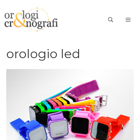
Vai
al
ME
contenuto
orologio led