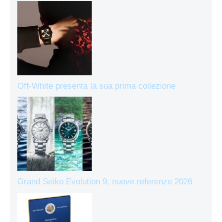
Off-White presenta la sua prima collezione
Grand Seiko Evolution 9, nuove referenze 2026