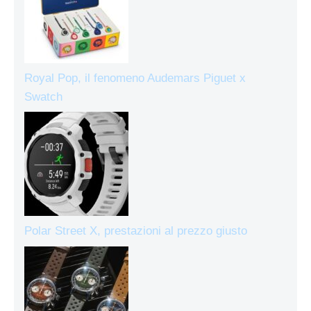
Royal Pop, il fenomeno Audemars Piguet x
Swatch
Polar Street X, prestazioni al prezzo giusto