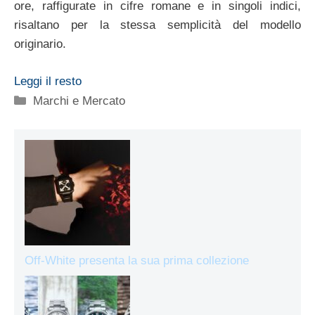
ore, raffigurate in cifre romane e in singoli indici,
risaltano per la stessa semplicità del modello
originario.
Leggi il resto
Categorie
Marchi e Mercato
Off-White presenta la sua prima collezione