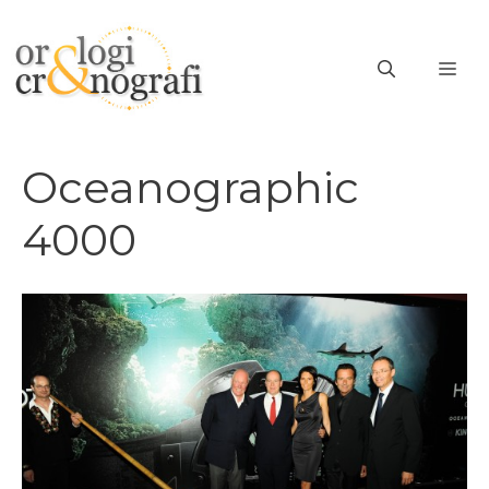
Vai
al
ME
contenuto
Oceanographic
4000