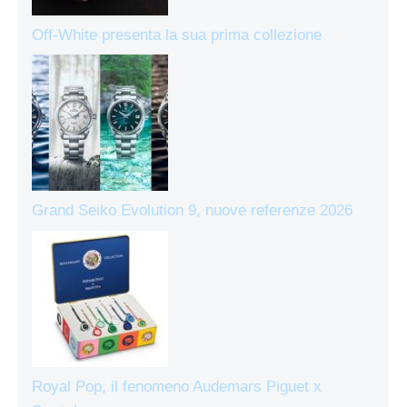
Off-White presenta la sua prima collezione
Grand Seiko Evolution 9, nuove referenze 2026
Royal Pop, il fenomeno Audemars Piguet x