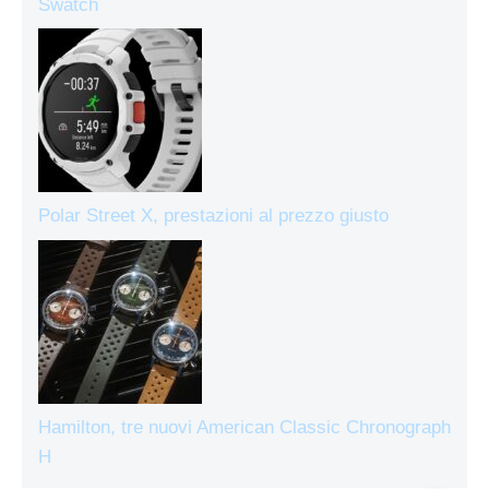
Swatch
Polar Street X, prestazioni al prezzo giusto
Hamilton, tre nuovi American Classic Chronograph
H