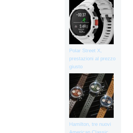
Polar Street X,
prestazioni al prezzo
giusto
Hamilton, tre nuovi
American Classic