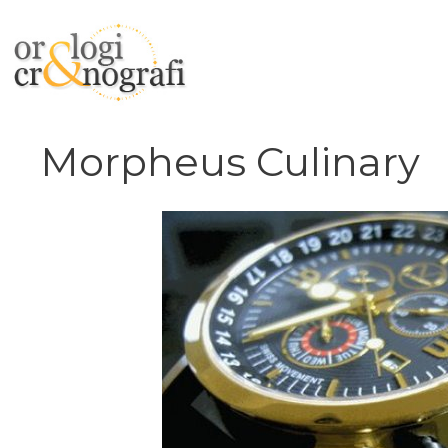
Vai
al
contenuto
Morpheus Culinary