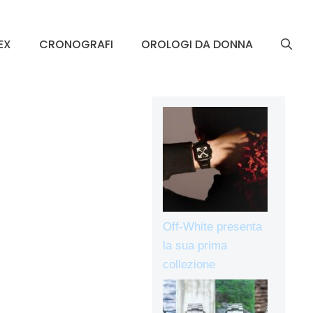
EX
CRONOGRAFI
OROLOGI DA DONNA
Off-White presenta
la sua prima
collezione