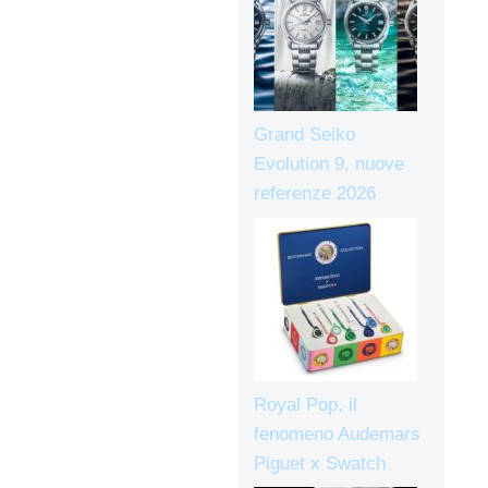
Grand Seiko
Evolution 9, nuove
referenze 2026
Royal Pop, il
fenomeno Audemars
Piguet x Swatch