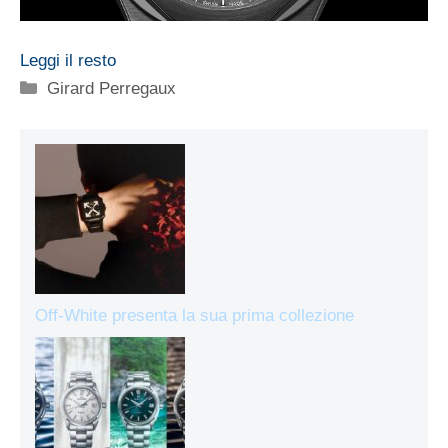
Leggi il resto
Categorie
Girard Perregaux
Off-White presenta la sua prima collezione