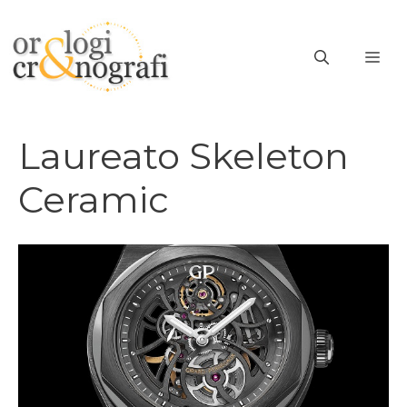
Vai
al
ME
contenuto
Laureato Skeleton
Ceramic