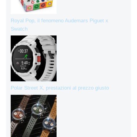
Royal Pop, il fenomeno Audemars Piguet x
Swatch
Polar Street X, prestazioni al prezzo giusto