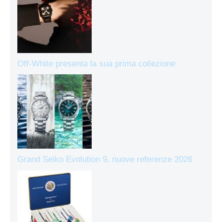
Off-White presenta la sua prima collezione
Grand Seiko Evolution 9, nuove referenze 2026