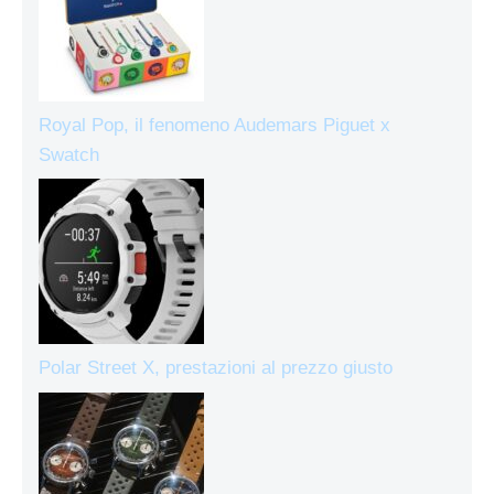
Royal Pop, il fenomeno Audemars Piguet x
Swatch
Polar Street X, prestazioni al prezzo giusto