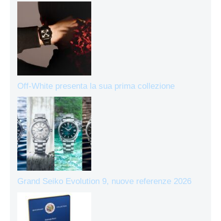
Off-White presenta la sua prima collezione
Grand Seiko Evolution 9, nuove referenze 2026