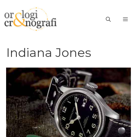
Vai
al
ME
contenuto
Indiana Jones