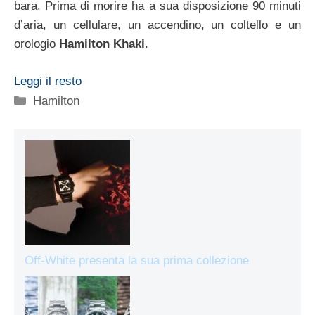
bara. Prima di morire ha a sua disposizione 90 minuti
d’aria, un cellulare, un accendino, un coltello e un
orologio
Hamilton Khaki
.
Leggi il resto
Categorie
Hamilton
Off-White presenta la sua prima collezione