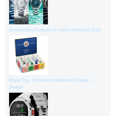
Grand Seiko Evolution 9, nuove referenze 2026
Royal Pop, il fenomeno Audemars Piguet x
Swatch