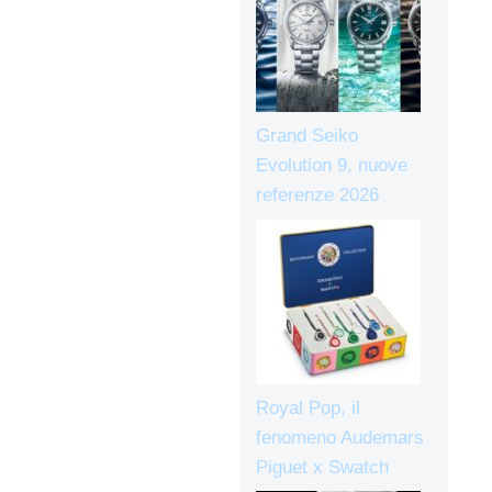
Grand Seiko
Evolution 9, nuove
referenze 2026
Royal Pop, il
fenomeno Audemars
Piguet x Swatch