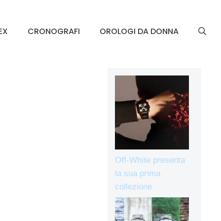
EX
CRONOGRAFI
OROLOGI DA DONNA
Off-White presenta
la sua prima
collezione