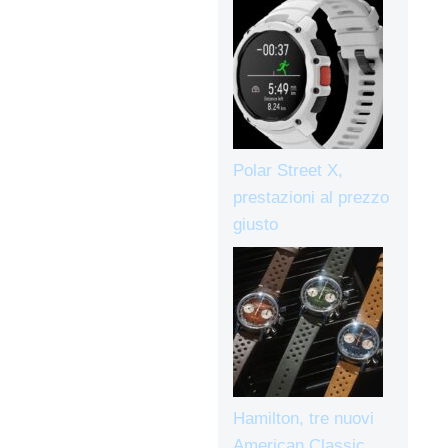
Polar Street X,
prestazioni al prezzo
giusto
Hamilton, tre nuovi
American Classic