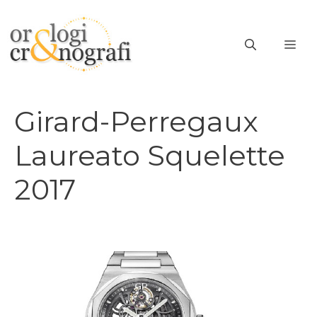
Vai
al
ME
contenuto
Girard-Perregaux
Laureato Squelette
2017