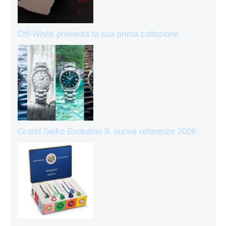
Off-White presenta la sua prima collezione
Grand Seiko Evolution 9, nuove referenze 2026