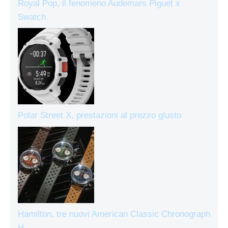
Royal Pop, il fenomeno Audemars Piguet x
Swatch
Polar Street X, prestazioni al prezzo giusto
Hamilton, tre nuovi American Classic Chronograph
H