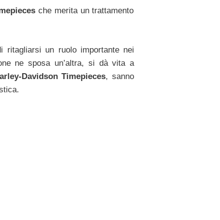
imepieces
che merita un trattamento
 ritagliarsi un ruolo importante nei
ne ne sposa un’altra, si dà vita a
rley-Davidson Timepieces
, sanno
stica.