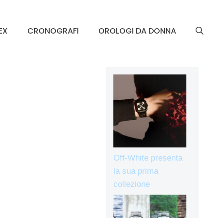
EX
CRONOGRAFI
OROLOGI DA DONNA
Off-White presenta
la sua prima
collezione