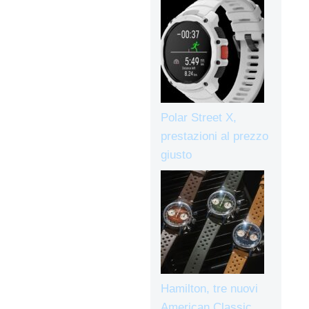
Polar Street X,
prestazioni al prezzo
giusto
Hamilton, tre nuovi
American Classic