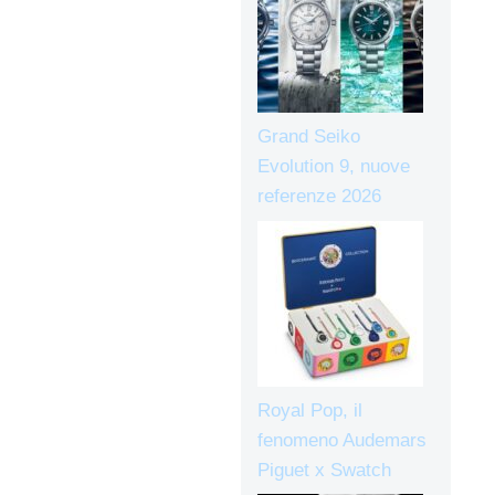
Grand Seiko
Evolution 9, nuove
referenze 2026
Royal Pop, il
fenomeno Audemars
Piguet x Swatch