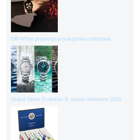
Off-White presenta la sua prima collezione
Grand Seiko Evolution 9, nuove referenze 2026