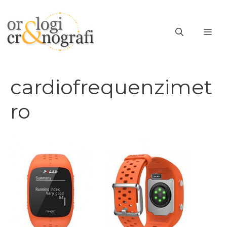
Vai
al
ME
contenuto
cardiofrequenzimet
ro