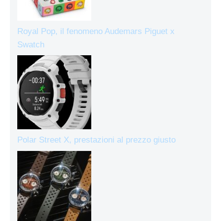
Royal Pop, il fenomeno Audemars Piguet x
Swatch
Polar Street X, prestazioni al prezzo giusto