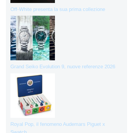
Off-White presenta la sua prima collezione
Grand Seiko Evolution 9, nuove referenze 2026
Royal Pop, il fenomeno Audemars Piguet x
Swatch