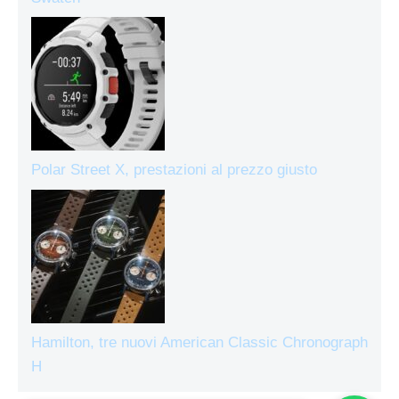
Polar Street X, prestazioni al prezzo giusto
Hamilton, tre nuovi American Classic Chronograph
H