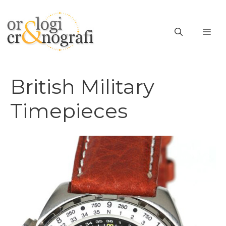
Vai
al
ME
contenuto
British Military
Timepieces