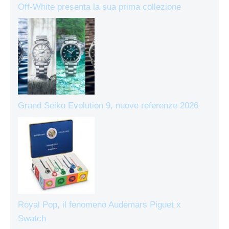
Off-White presenta la sua prima collezione
Grand Seiko Evolution 9, nuove referenze 2026
Royal Pop, il fenomeno Audemars Piguet x
Swatch