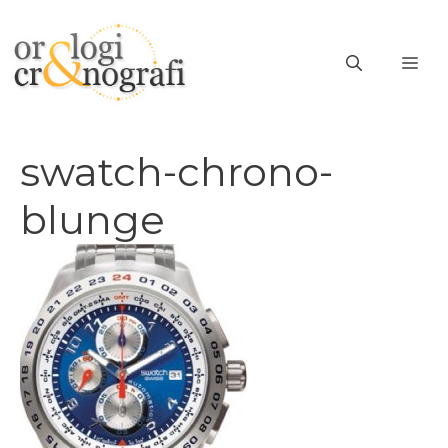
Vai
al
ME
contenuto
swatch-chrono-
blunge