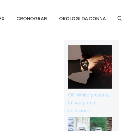
EX
CRONOGRAFI
OROLOGI DA DONNA
Off-White presenta
la sua prima
collezione