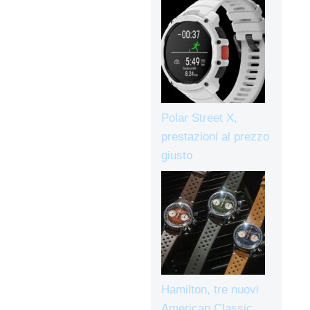
Polar Street X,
prestazioni al prezzo
giusto
Hamilton, tre nuovi
American Classic