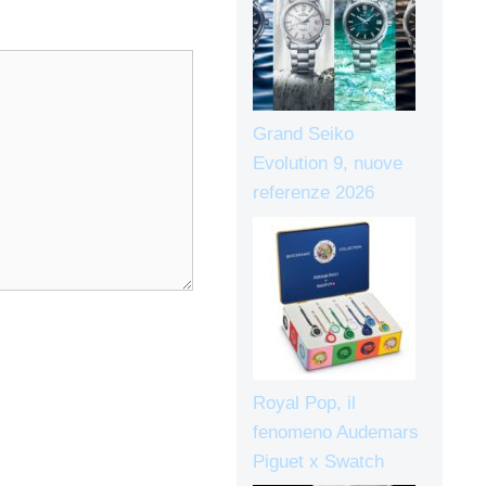
Grand Seiko
Evolution 9, nuove
referenze 2026
Royal Pop, il
fenomeno Audemars
Piguet x Swatch