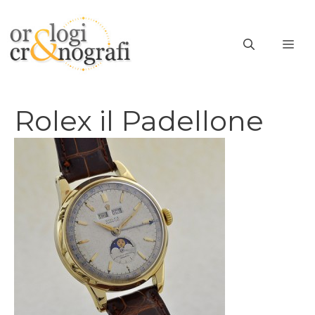
Vai
al
ME
contenuto
Rolex il Padellone