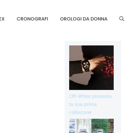
EX
CRONOGRAFI
OROLOGI DA DONNA
Off-White presenta
la sua prima
collezione