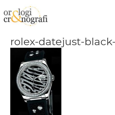
Vai
al
contenuto
rolex-datejust-black