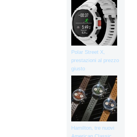
Polar Street X,
prestazioni al prezzo
giusto
Hamilton, tre nuovi
American Classic