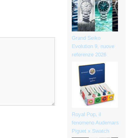
Grand Seiko
Evolution 9, nuove
referenze 2026
Royal Pop, il
fenomeno Audemars
Piguet x Swatch