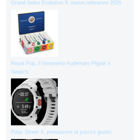
Grand Seiko Evolution 9, nuove referenze 2026
Royal Pop, il fenomeno Audemars Piguet x
Swatch
Polar Street X, prestazioni al prezzo giusto