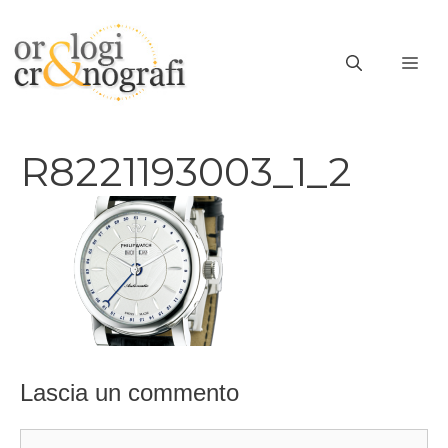
Vai
al
ME
contenuto
R8221193003_1_2
Lascia un commento
Commento