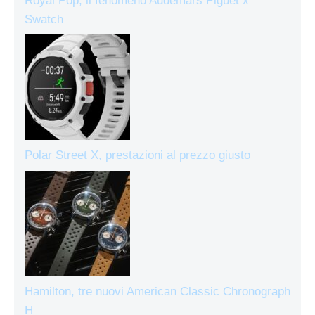
Royal Pop, il fenomeno Audemars Piguet x
Swatch
Polar Street X, prestazioni al prezzo giusto
Hamilton, tre nuovi American Classic Chronograph
H