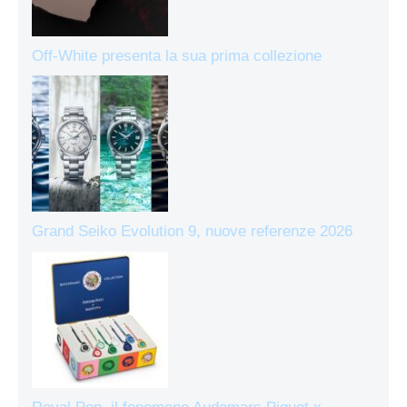
Off-White presenta la sua prima collezione
Grand Seiko Evolution 9, nuove referenze 2026