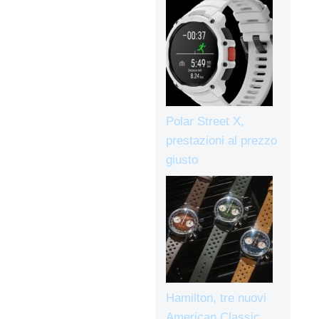
Polar Street X,
prestazioni al prezzo
giusto
Hamilton, tre nuovi
American Classic