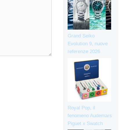
Grand Seiko
Evolution 9, nuove
referenze 2026
Royal Pop, il
fenomeno Audemars
Piguet x Swatch