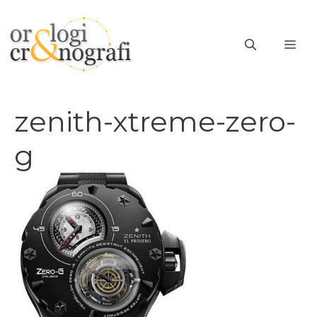
Vai
al
ME
contenuto
zenith-xtreme-zero-
g