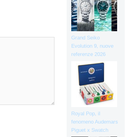
Grand Seiko
Evolution 9, nuove
referenze 2026
Royal Pop, il
fenomeno Audemars
Piguet x Swatch