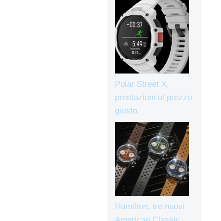
Polar Street X,
prestazioni al prezzo
giusto
Hamilton, tre nuovi
American Classic