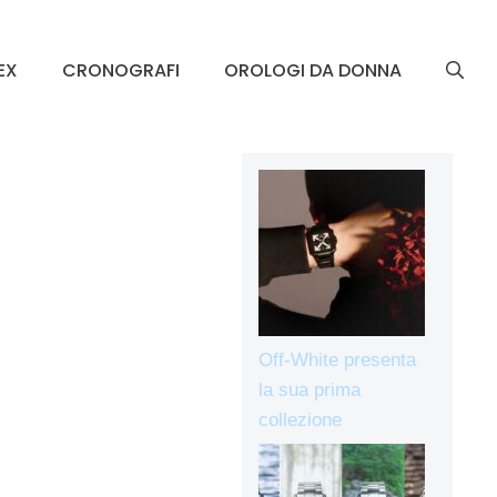
EX
CRONOGRAFI
OROLOGI DA DONNA
Off-White presenta
la sua prima
collezione