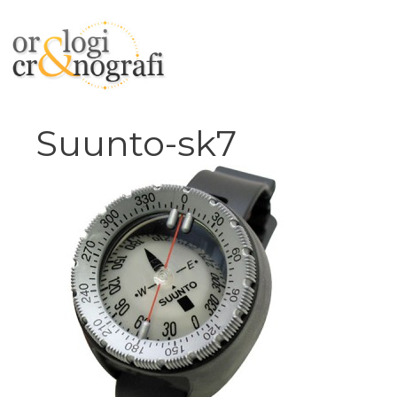
Vai
al
contenuto
Suunto-sk7