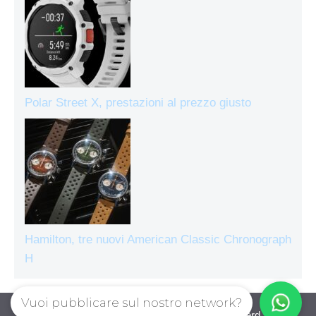
Polar Street X, prestazioni al prezzo giusto
Hamilton, tre nuovi American Classic Chronograph
H
Vuoi pubblicare sul nostro network?
Orologiecronografi © 2026. All right reserverd.