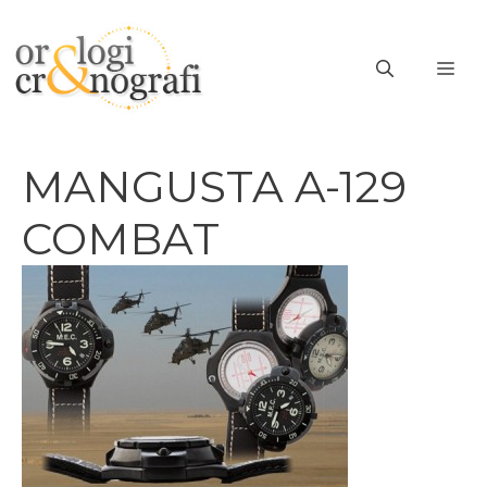
Vai
al
ME
contenuto
MANGUSTA A-129
COMBAT