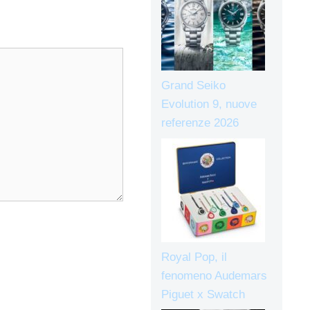
Grand Seiko
Evolution 9, nuove
referenze 2026
Royal Pop, il
fenomeno Audemars
Piguet x Swatch