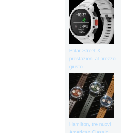
Polar Street X,
prestazioni al prezzo
giusto
Hamilton, tre nuovi
American Classic