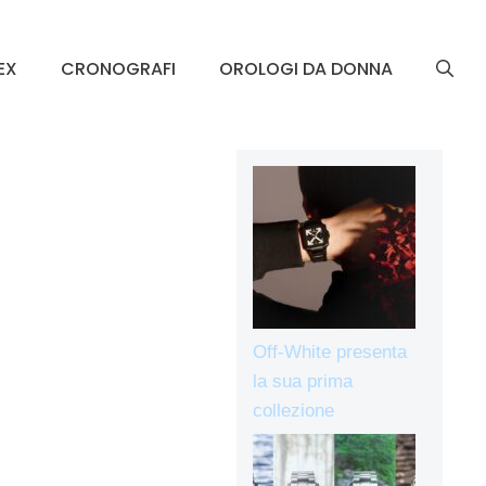
EX
CRONOGRAFI
OROLOGI DA DONNA
Off-White presenta
la sua prima
collezione