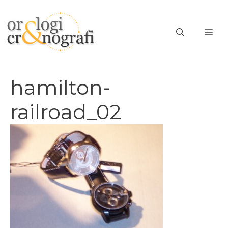
Vai
al
ME
contenuto
hamilton-
railroad_02