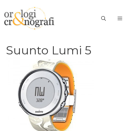
Vai
al
ME
contenuto
Suunto Lumi 5