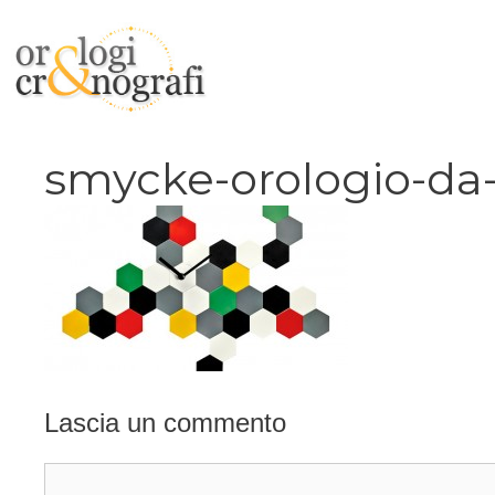
Vai
al
contenuto
smycke-orologio-da
Lascia un commento
Commento