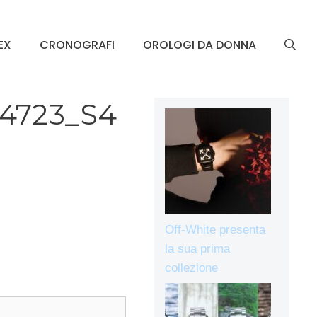
EX
CRONOGRAFI
OROLOGI DA DONNA
34723_S4
Off-White presenta
la sua prima
collezione