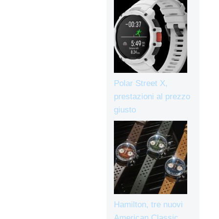
Polar Street X,
prestazioni al prezzo
giusto
Hamilton, tre nuovi
American Classic