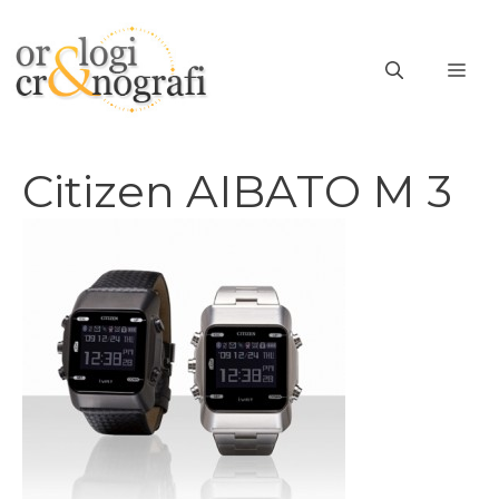
Vai
al
ME
contenuto
Citizen AIBATO M 3