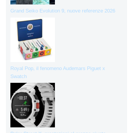
Grand Seiko Evolution 9, nuove referenze 2026
Royal Pop, il fenomeno Audemars Piguet x
Swatch