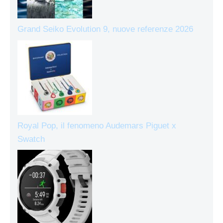
Grand Seiko Evolution 9, nuove referenze 2026
Royal Pop, il fenomeno Audemars Piguet x
Swatch