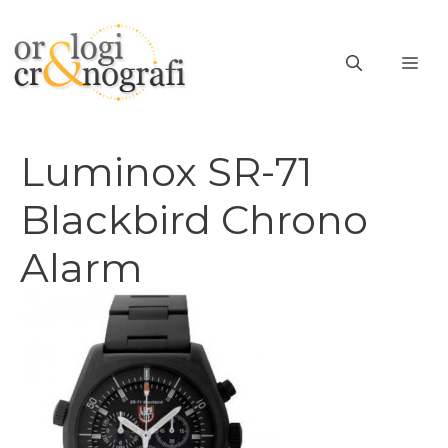
Vai
al
ME
contenuto
Luminox SR-71
Blackbird Chrono
Alarm