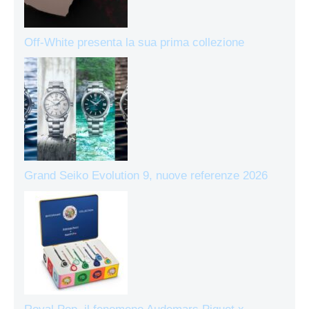
Off-White presenta la sua prima collezione
Grand Seiko Evolution 9, nuove referenze 2026