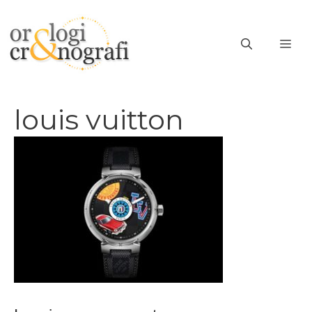
Vai
al
ME
contenuto
louis vuitton