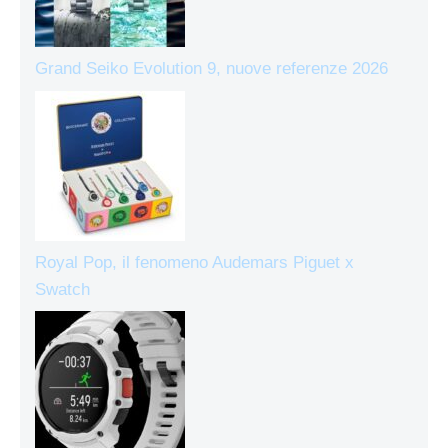
Grand Seiko Evolution 9, nuove referenze 2026
Royal Pop, il fenomeno Audemars Piguet x
Swatch