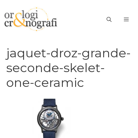
Vai
al
ME
contenuto
jaquet-droz-grande-
seconde-skelet-
one-ceramic