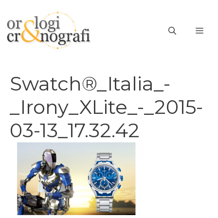
Vai
al
ME
contenuto
Swatch®_Italia_-
_Irony_XLite_-_2015-
03-13_17.32.42