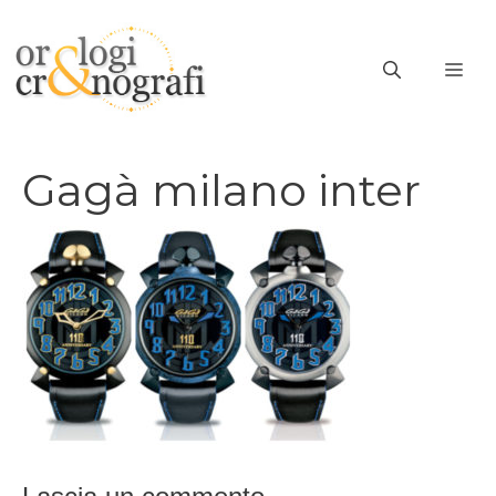
Vai
al
ME
contenuto
Gagà milano inter