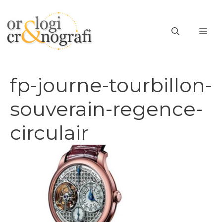
Vai
al
ME
contenuto
fp-journe-tourbillon-
souverain-regence-
circulair