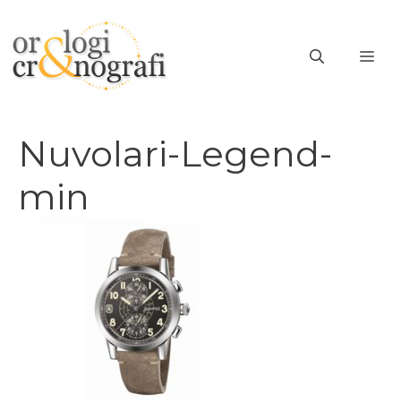
Vai
al
ME
contenuto
Nuvolari-Legend-
min