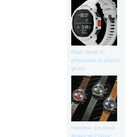
Polar Street X,
prestazioni al prezzo
giusto
Hamilton, tre nuovi
American Classic