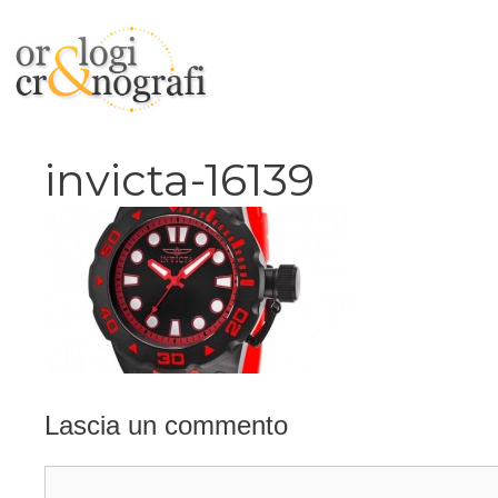
Vai
al
contenuto
invicta-16139
Lascia un commento
Commento