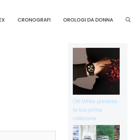
EX
CRONOGRAFI
OROLOGI DA DONNA
Off-White presenta
la sua prima
collezione