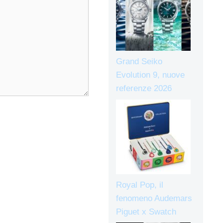
Grand Seiko
Evolution 9, nuove
referenze 2026
Royal Pop, il
fenomeno Audemars
Piguet x Swatch