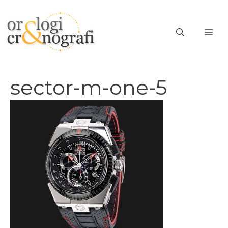
Vai
al
ME
contenuto
sector-m-one-5