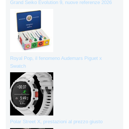
Grand Seiko Evolution 9, nuove referenze 2026
Royal Pop, il fenomeno Audemars Piguet x
Swatch
Polar Street X, prestazioni al prezzo giusto