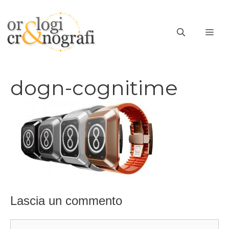
Vai
al
ME
contenuto
dogn-cognitime
Lascia un commento
Commento