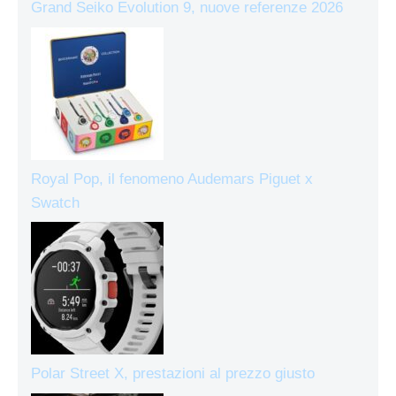
Grand Seiko Evolution 9, nuove referenze 2026
Royal Pop, il fenomeno Audemars Piguet x
Swatch
Polar Street X, prestazioni al prezzo giusto