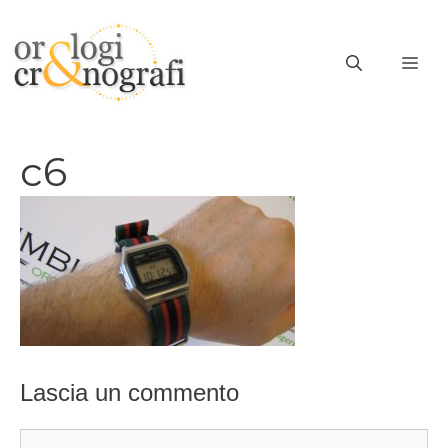
Vai
al
ME
contenuto
c6
Lascia un commento
Commento