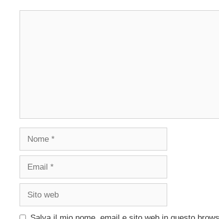
Commento
Nome
Email
Sito
web
Salva il mio nome, email e sito web in questo brow