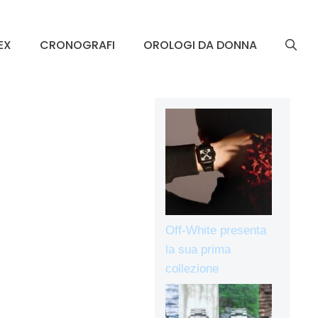
EX
CRONOGRAFI
OROLOGI DA DONNA
Off-White presenta
la sua prima
collezione