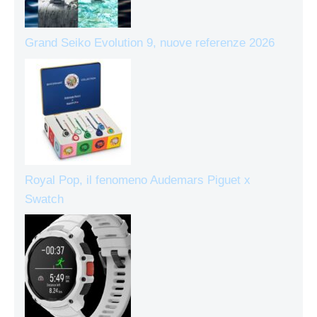
Grand Seiko Evolution 9, nuove referenze 2026
Royal Pop, il fenomeno Audemars Piguet x
Swatch