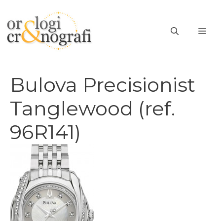
Vai
al
ME
contenuto
Bulova Precisionist
Tanglewood (ref.
96R141)