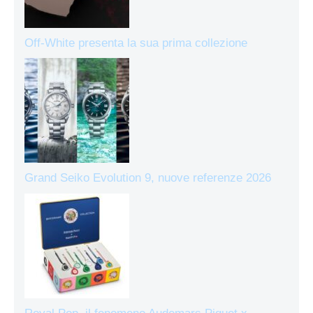
Off-White presenta la sua prima collezione
Grand Seiko Evolution 9, nuove referenze 2026