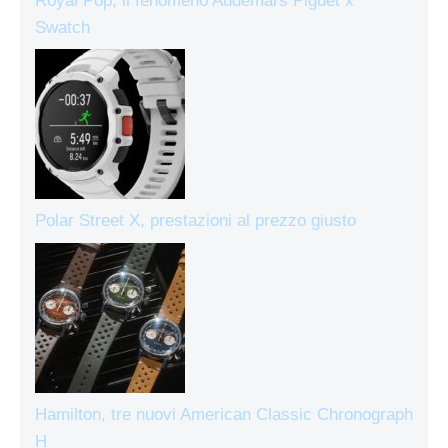
Royal Pop, il fenomeno Audemars Piguet x
Swatch
Polar Street X, prestazioni al prezzo giusto
Hamilton, tre nuovi American Classic Chronograph
H