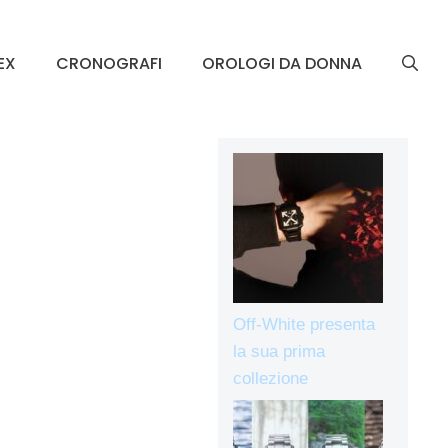
EX
CRONOGRAFI
OROLOGI DA DONNA
Off-White presenta
la sua prima
collezione