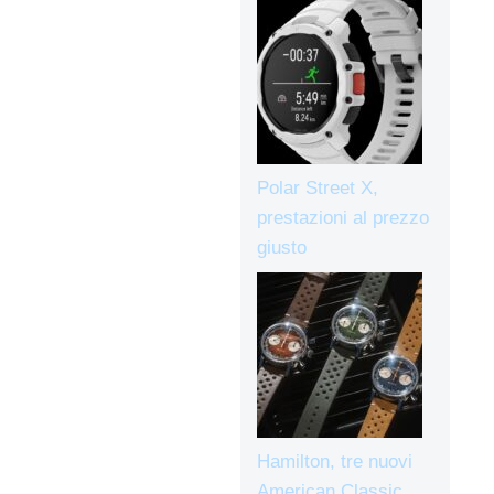
Polar Street X,
prestazioni al prezzo
giusto
Hamilton, tre nuovi
American Classic