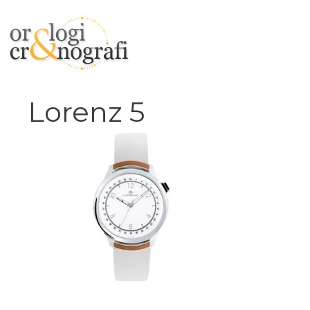
Vai
al
contenuto
Lorenz 5