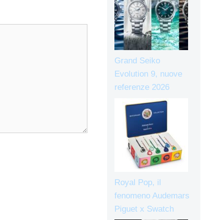
Grand Seiko
Evolution 9, nuove
referenze 2026
Royal Pop, il
fenomeno Audemars
Piguet x Swatch