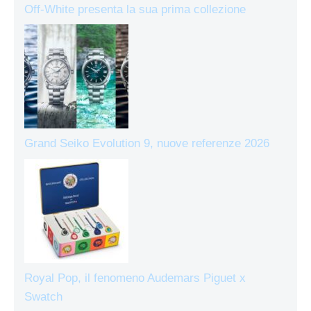
Off-White presenta la sua prima collezione
Grand Seiko Evolution 9, nuove referenze 2026
Royal Pop, il fenomeno Audemars Piguet x
Swatch