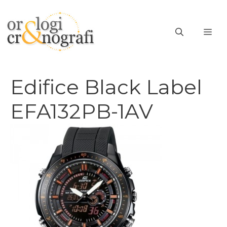
Vai
al
ME
contenuto
Edifice Black Label
EFA132PB-1AV